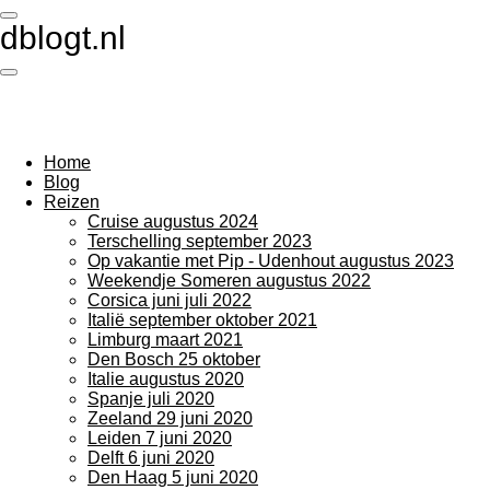
Ga
dblogt.nl
direct
naar
de
hoofdinhoud
Home
Blog
Reizen
Cruise augustus 2024
Terschelling september 2023
Op vakantie met Pip - Udenhout augustus 2023
Weekendje Someren augustus 2022
Corsica juni juli 2022
Italië september oktober 2021
Limburg maart 2021
Den Bosch 25 oktober
Italie augustus 2020
Spanje juli 2020
Zeeland 29 juni 2020
Leiden 7 juni 2020
Delft 6 juni 2020
Den Haag 5 juni 2020