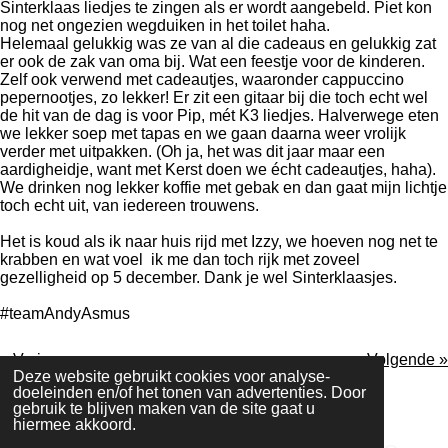
Sinterklaas liedjes te zingen als er wordt aangebeld. Piet kon
nog net ongezien wegduiken in het toilet haha.
Helemaal gelukkig was ze van al die cadeaus en gelukkig zat
er ook de zak van oma bij. Wat een feestje voor de kinderen.
Zelf ook verwend met cadeautjes, waaronder cappuccino
pepernootjes, zo lekker! Er zit een gitaar bij die toch echt wel
de hit van de dag is voor Pip, mét K3 liedjes. Halverwege eten
we lekker soep met tapas en we gaan daarna weer vrolijk
verder met uitpakken. (Oh ja, het was dit jaar maar een
aardigheidje, want met Kerst doen we écht cadeautjes, haha).
We drinken nog lekker koffie met gebak en dan gaat mijn lichtje
toch echt uit, van iedereen trouwens.
Het is koud als ik naar huis rijd met Izzy, we hoeven nog net te
krabben en wat voel ik me dan toch rijk met zoveel
gezelligheid op 5 december. Dank je wel Sinterklaasjes.
#teamAndyAsmus
«
Vorige
Volgende
»
Deze website gebruikt cookies voor analyse-
doeleinden en/of het tonen van advertenties. Door
D
D
S
D
gebruik te blijven maken van de site gaat u
e
e
h
e
Powered by
JouwWeb
hiermee akkoord.
l
e
a
l
e
l
r
e