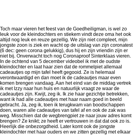
Toch maar vieren het feest van de Goedheiligman, is wel zo
leuk voor de kleindochters en stiekem vindt deze oma het ook
altijd nog leuk en reuze gezellig. We zijn niet compleet, mijn
jongste zoon is ziek en wacht op de uitslag van zijn coronatest
(6 dec: geen corona gelukkig), dus hij en zijn vriendin zijn er
niet bij. Onverwacht toch nog Coronaproof Sinterklaas vieren.
In de ochtend van 5 december videobel ik met de oudste
kleindochter en laat haar zien dat de rommelpiet allemaal
cadeautjes op mijn tafel heeft gegooid. Ze is helemaal
verontwaardigd en dan moet ik de cadeautjes maar even
komen brengen vandaag. Aan het eind van de middag vertrek
ik met Izzy naar hun huis en natuurlijk vraagt ze waar de
cadeautjes zijn. Kwijt, zeg ik. Ik zie haar gezichtje betrekken,
want ik had alle cadeautjes met haar naam goed in beeld
gebracht. Ja, zeg ik, toen ik terugkwam van boodschappen
doen, waren alle cadeautjes van tafel af en ook de zak was
weg. Misschien dat de wegbrengpiet ze naar jouw adres komt
brengen? Ze knikt; ze heeft er vertrouwen in dat dat ook zo is.
Heerlijk die onbezorgdheid. Later komt ook de jongste
kleindochter met haar ouders en we zitten gezellig met elkaar