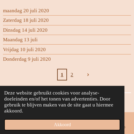
maandag 20 juli 2020
Zaterdag 18 juli 2020
Dinsdag 14 juli 2020
Maandag 13 juli
Vrijdag 10 juli 2020
Donderdag 9 juli 2020
1
2
Deze website gebruikt cookies voor analyse-
doeleinden en/of het tonen van advertenties. Door
Powered by
JouwWeb
gebruik te blijven maken van de site gaat u hiermee
akkoord.
Akkoord
E-mailadres
Telefoonnummer
Facebook
WhatsApp