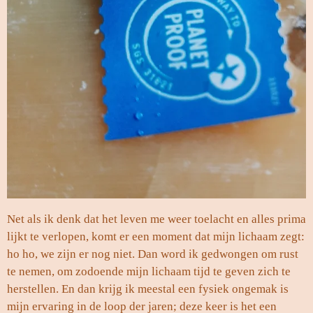
Net als ik denk dat het leven me weer toelacht en alles prima
lijkt te verlopen, komt er een moment dat mijn lichaam zegt:
ho ho, we zijn er nog niet. Dan word ik gedwongen om rust
te nemen, om zodoende mijn lichaam tijd te geven zich te
herstellen. En dan krijg ik meestal een fysiek ongemak is
mijn ervaring in de loop der jaren; deze keer is het een