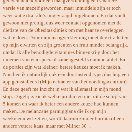
geleden ben ik door een maagverkleining een smallere
versie van mezelf geworden, maar inmiddels zijn er toch
weer wat extra kilo’s ongevraagd bijgekomen. En dat voelt
gewoon niet prettig, dus weer contact opgenomen met de
diëtiste van de Obesitaskliniek om met haar te overleggen
wat te doen. Door mijn maagverkleining moet ik extra letten
op mijn eiwitten en zijn groenten en fruit minder belangrijk,
omdat ik alle benodigde vitamines binnenkrijg door het
innemen van een speciaal samengesteld vitaminetablet. En
de porties zijn wat kleiner; betere keuzes moet ik maken.
Nou ben ik natuurlijk ook een doortastend type, dus hup een
app geïnstalleerd (Mijn eetmeter van het voedingscentrum).
En deze geeft me inzicht in wat ik allemaal in mijn mond
stop. Dagelijks zie ik welke producten niet uit de schijf van
5 komen en waar ik beter een andere keuze had kunnen
maken. De melanzane parmiggiana die ik op mijn
weekmenu wil zetten, wordt daarom zonder burrata of een
andere vettere kaas, maar met Milner 30+.