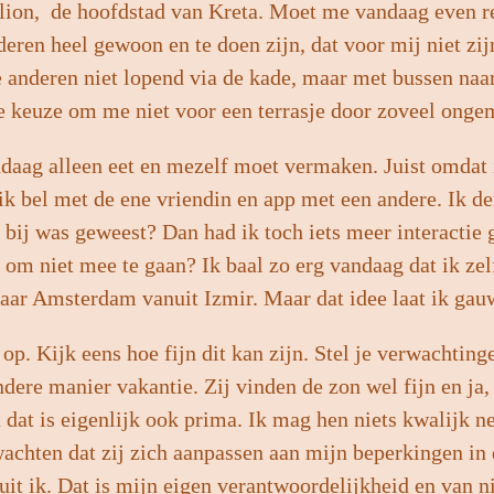
on, de hoofdstad van Kreta. Moet me vandaag even res
eren heel gewoon en te doen zijn, dat voor mij niet zij
 anderen niet lopend via de kade, maar met bussen naar 
e keuze om me niet voor een terrasje door zoveel ongem
ndaag alleen eet en mezelf moet vermaken. Juist omdat 
s ik bel met de ene vriendin en app met een andere. Ik 
 bij was geweest? Dan had ik toch iets meer interactie g
om niet mee te gaan? Ik baal zo erg vandaag dat ik zel
naar Amsterdam vanuit Izmir. Maar dat idee laat ik gau
p. Kijk eens hoe fijn dit kan zijn. Stel je verwachting
dere manier vakantie. Zij vinden de zon wel fijn en ja, 
En dat is eigenlijk ook prima. Ik mag hen niets kwalijk
achten dat zij zich aanpassen aan mijn beperkingen in 
it ik. Dat is mijn eigen verantwoordelijkheid en van 