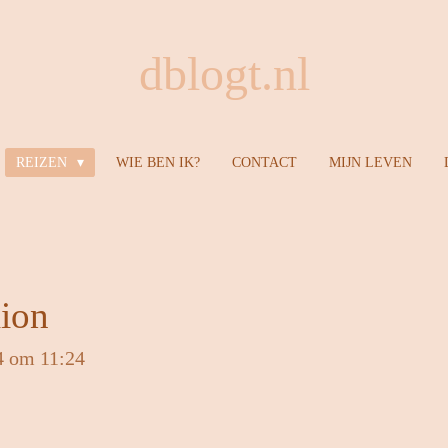
dblogt.nl
REIZEN
WIE BEN IK?
CONTACT
MIJN LEVEN
lion
4 om 11:24