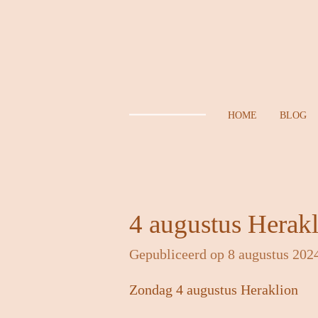
Ga
direct
naar
de
hoofdinhoud
HOME
BLOG
4 augustus Herak
Gepubliceerd op 8 augustus 202
Zondag 4 augustus Heraklion