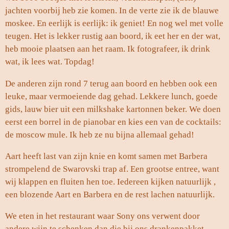
jachten voorbij heb zie komen. In de verte zie ik de blauwe
moskee. En eerlijk is eerlijk: ik geniet! En nog wel met volle
teugen. Het is lekker rustig aan boord, ik eet her en der wat,
heb mooie plaatsen aan het raam. Ik fotografeer, ik drink
wat, ik lees wat. Topdag!
De anderen zijn rond 7 terug aan boord en hebben ook een
leuke, maar vermoeiende dag gehad. Lekkere lunch, goede
gids, lauw bier uit een milkshake kartonnen beker. We doen
eerst een borrel in de pianobar en kies een van de cocktails:
de moscow mule. Ik heb ze nu bijna allemaal gehad!
Aart heeft last van zijn knie en komt samen met Barbera
strompelend de Swarovski trap af. Een grootse entree, want
wij klappen en fluiten hen toe. Iedereen kijken natuurlijk ,
een blozende Aart en Barbera en de rest lachen natuurlijk.
We eten in het restaurant waar Sony ons verwent door
andere wijn te schenken dan die bij ons drankenpakket