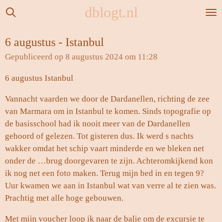
dblogt.nl
Ga
direct
naar
6 augustus - Istanbul
de
Gepubliceerd op 8 augustus 2024 om 11:28
hoofdinhoud
6 augustus Istanbul
Vannacht vaarden we door de Dardanellen, richting de zee
van Marmara om in Istanbul te komen. Sinds topografie op
de basisschool had ik nooit meer van de Dardanellen
gehoord of gelezen. Tot gisteren dus. Ik werd s nachts
wakker omdat het schip vaart minderde en we bleken net
onder de …brug doorgevaren te zijn. Achteromkijkend kon
ik nog net een foto maken. Terug mijn bed in en tegen 9?
Uur kwamen we aan in Istanbul wat van verre al te zien was.
Prachtig met alle hoge gebouwen.
Met mijn voucher loop ik naar de balie om de excursie te