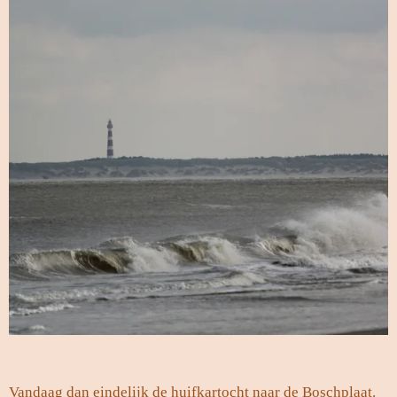
Vandaag dan eindelijk de huifkartocht naar de Boschplaat.