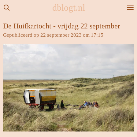
dblogt.nl
Ga
direct
naar
De Huifkartocht - vrijdag 22 september
de
Gepubliceerd op 22 september 2023 om 17:15
hoofdinhoud