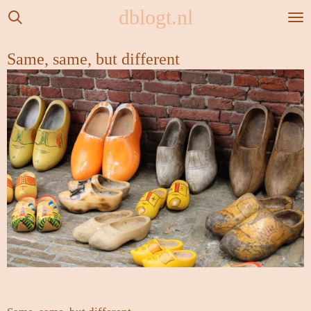
dblogt.nl
Ga
direct
naar
Same, same, but different
de
hoofdinhoud