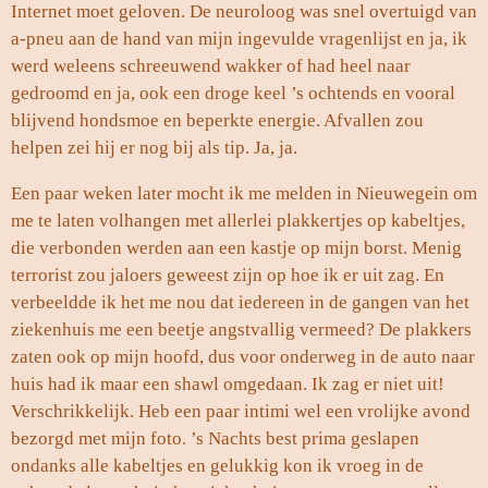
Internet moet geloven. De neuroloog was snel overtuigd van
a-pneu aan de hand van mijn ingevulde vragenlijst en ja, ik
werd weleens schreeuwend wakker of had heel naar
gedroomd en ja, ook een droge keel ’s ochtends en vooral
blijvend hondsmoe en beperkte energie. Afvallen zou
helpen zei hij er nog bij als tip. Ja, ja.
Een paar weken later mocht ik me melden in Nieuwegein om
me te laten volhangen met allerlei plakkertjes op kabeltjes,
die verbonden werden aan een kastje op mijn borst. Menig
terrorist zou jaloers geweest zijn op hoe ik er uit zag. En
verbeeldde ik het me nou dat iedereen in de gangen van het
ziekenhuis me een beetje angstvallig vermeed? De plakkers
zaten ook op mijn hoofd, dus voor onderweg in de auto naar
huis had ik maar een shawl omgedaan. Ik zag er niet uit!
Verschrikkelijk. Heb een paar intimi wel een vrolijke avond
bezorgd met mijn foto. ’s Nachts best prima geslapen
ondanks alle kabeltjes en gelukkig kon ik vroeg in de