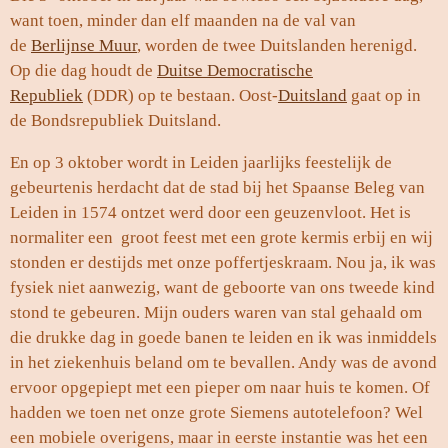
want toen, minder dan elf maanden na de val van
de
Berlijnse Muur
, worden de twee Duitslanden herenigd.
Op die dag houdt de
Duitse Democratische
Republiek
(DDR) op te bestaan. Oost-
Duitsland
gaat op in
de Bondsrepubliek Duitsland.
En op 3 oktober wordt in Leiden jaarlijks feestelijk de
gebeurtenis herdacht dat de stad bij het Spaanse Beleg van
Leiden in 1574 ontzet werd door een geuzenvloot. Het is
normaliter een groot feest met een grote kermis erbij en wij
stonden er destijds met onze poffertjeskraam. Nou ja, ik was
fysiek niet aanwezig, want de geboorte van ons tweede kind
stond te gebeuren. Mijn ouders waren van stal gehaald om
die drukke dag in goede banen te leiden en ik was inmiddels
in het ziekenhuis beland om te bevallen. Andy was de avond
ervoor opgepiept met een pieper om naar huis te komen. Of
hadden we toen net onze grote Siemens autotelefoon? Wel
een mobiele overigens, maar in eerste instantie was het een