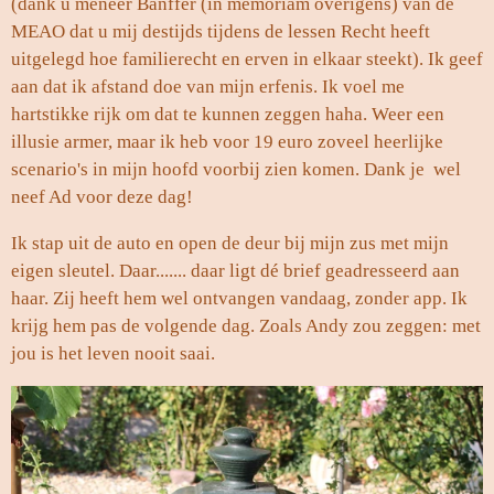
(dank u meneer Bänffer (in memoriam overigens) van de
MEAO dat u mij destijds tijdens de lessen Recht heeft
uitgelegd hoe familierecht en erven in elkaar steekt). Ik geef
aan dat ik afstand doe van mijn erfenis. Ik voel me
hartstikke rijk om dat te kunnen zeggen haha. Weer een
illusie armer, maar ik heb voor 19 euro zoveel heerlijke
scenario's in mijn hoofd voorbij zien komen. Dank je wel
neef Ad voor deze dag!
Ik stap uit de auto en open de deur bij mijn zus met mijn
eigen sleutel. Daar....... daar ligt dé brief geadresseerd aan
haar. Zij heeft hem wel ontvangen vandaag, zonder app. Ik
krijg hem pas de volgende dag. Zoals Andy zou zeggen: met
jou is het leven nooit saai.