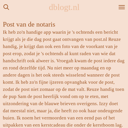
dblogt.nl
Ga
direct
naar
Post van de notaris
de
Ik heb zo'n handige app waarin je 's ochtends een bericht
hoofdinhoud
krijgt als je die dag post gaat ontvangen van post.nl Reuze
handig, je krijgt dan ook een foto van de voorkant van je
post erop, zodat je 's ochtends al kunt raden van wie dat
handschrift ook alweer is. Vroegah kwam de post iedere dag
en rond dezelfde tijd. Nu niet meer op maandag en op
andere dagen is het ook steeds wisselend wanneer de post
komt. Ik heb zo'n fijne ijzeren opvangbak voor de post,
zodat de post niet zomaar op de mat valt. Reuze handig toen
de pup Sam de post heerlijk vond om op te eten, met
uitzondering van de blauwe brieven overigens. Izzy doet
dat meestal niet, maar ja, die heeft zo ook haar ondeugende
buien. Ik noem het vermoorden van een eend pas of het
uitpakken van een kerstcadeau die onder de kerstboom lag.