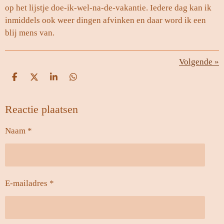
op het lijstje doe-ik-wel-na-de-vakantie. Iedere dag kan ik
inmiddels ook weer dingen afvinken en daar word ik een
blij mens van.
Volgende
»
D
D
S
D
e
e
h
e
l
e
a
l
Reactie plaatsen
e
l
r
e
n
e
n
Naam *
E-mailadres *