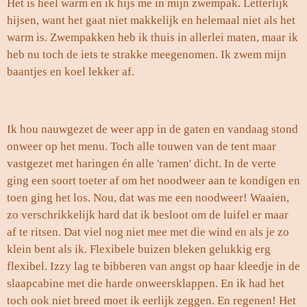
Het is heel warm en ik hijs me in mijn zwempak. Letterlijk
hijsen, want het gaat niet makkelijk en helemaal niet als het
warm is. Zwempakken heb ik thuis in allerlei maten, maar ik
heb nu toch de iets te strakke meegenomen. Ik zwem mijn
baantjes en koel lekker af.
Ik hou nauwgezet de weer app in de gaten en vandaag stond
onweer op het menu. Toch alle touwen van de tent maar
vastgezet met haringen én alle 'ramen' dicht. In de verte
ging een soort toeter af om het noodweer aan te kondigen en
toen ging het los. Nou, dat was me een noodweer! Waaien,
zo verschrikkelijk hard dat ik besloot om de luifel er maar
af te ritsen. Dat viel nog niet mee met die wind en als je zo
klein bent als ik. Flexibele buizen bleken gelukkig erg
flexibel. Izzy lag te bibberen van angst op haar kleedje in de
slaapcabine met die harde onweersklappen. En ik had het
toch ook niet breed moet ik eerlijk zeggen. En regenen! Het