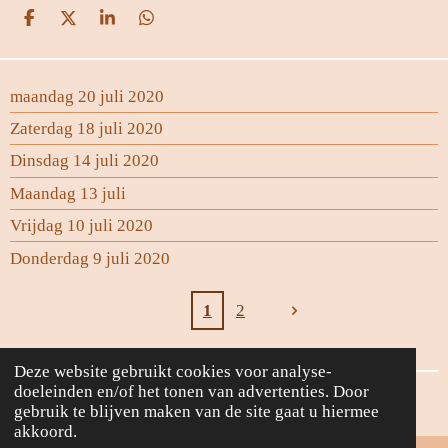
D
D
S
D
e
e
h
e
l
e
a
l
e
l
r
e
maandag 20 juli 2020
n
e
n
Zaterdag 18 juli 2020
Dinsdag 14 juli 2020
Maandag 13 juli
Vrijdag 10 juli 2020
Donderdag 9 juli 2020
1
2
Deze website gebruikt cookies voor analyse-
doeleinden en/of het tonen van advertenties. Door
Powered by
JouwWeb
gebruik te blijven maken van de site gaat u hiermee
akkoord.